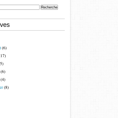
ives
t
(6)
17)
5)
(6)
(4)
er
(8)