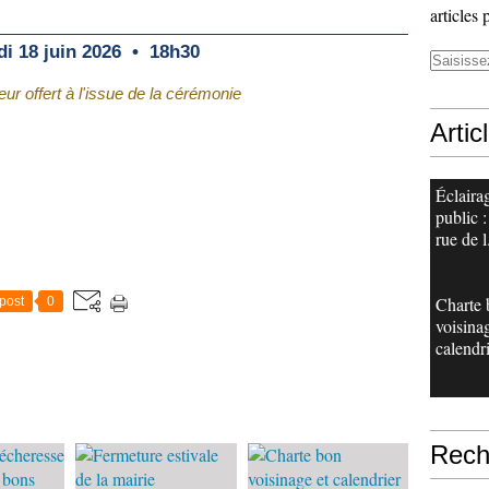
articles 
udi 18 juin 2026 • 18h30
ur offert à l'issue de la cérémonie
Artic
Éclaira
public :
rue de l.
Charte 
post
0
voisina
calendri
Rech