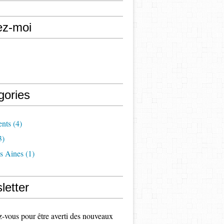
ez-moi
gories
nts
(4)
3)
s Aines
(1)
letter
vous pour être averti des nouveaux