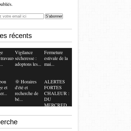
publiés.
les récents
ge
Vigilance
​​​​​​​Fermeture
 travaux
sécheresse :
estivale de la
..
adoptons les...
mai...
bon
🌞 Horaires
ALERTES
ge et
d'été et
FORTES
er...
recherche de
CHALEUR :
bé...
DU
MERCRED...
erche