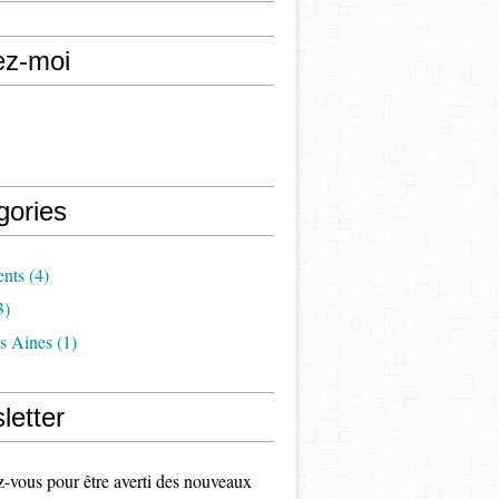
ez-moi
gories
nts
(4)
3)
s Aines
(1)
letter
vous pour être averti des nouveaux