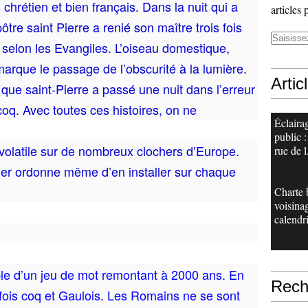
 chrétien et bien français. Dans la nuit qui a
articles 
apôtre saint Pierre a renié son maître trois fois
, selon les Evangiles. L’oiseau domestique,
marque le passage de l’obscurité à la lumière.
Artic
 que saint-Pierre a passé une nuit dans l’erreur
coq
. Avec toutes ces histoires, on ne
Éclaira
public :
volatile sur de nombreux clochers d’Europe.
rue de l.
 Ier ordonne même d’en installer sur chaque
Charte 
voisina
calendri
le d’un jeu de mot remontant à 2000 ans. En
Rech
 fois coq et
Gaulois
. Les Romains ne se sont