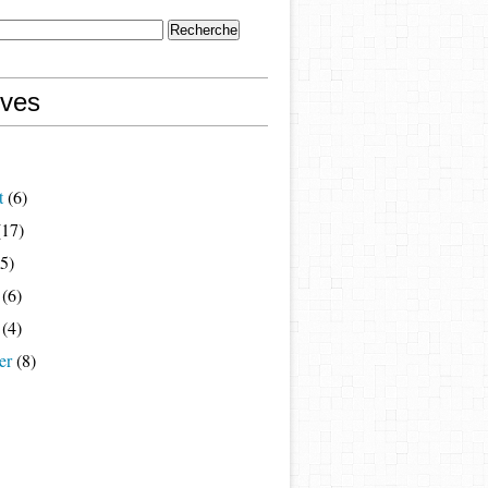
ives
t
(6)
17)
5)
(6)
(4)
er
(8)