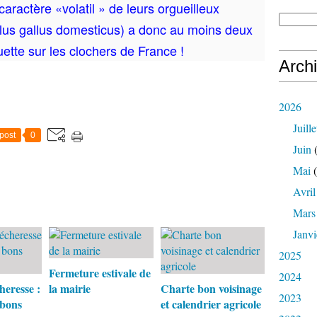
caractère «volatil » de leurs orgueilleux
llus gallus domesticus) a donc au moins deux
uette sur les clochers de France !
Arch
2026
Juille
post
0
Juin
(
Mai
(
Avril
Mars
Janvi
2025
​​​​​​​Fermeture estivale de
2024
heresse :
la mairie
Charte bon voisinage
2023
 bons
et calendrier agricole