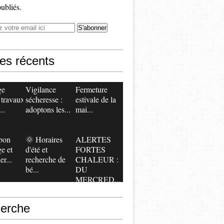
publiés.
les récents
ge
Vigilance
​​​​​​​Fermeture
 travaux
sécheresse :
estivale de la
..
adoptons les...
mai...
bon
🌞 Horaires
ALERTES
ge et
d'été et
FORTES
er...
recherche de
CHALEUR :
bé...
DU
MERCRED...
erche