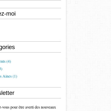
ez-moi
gories
nts
(4)
3)
s Aines
(1)
letter
vous pour être averti des nouveaux