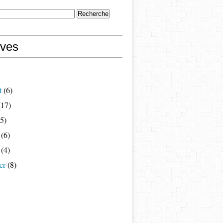
ives
t
(6)
17)
5)
(6)
(4)
er
(8)