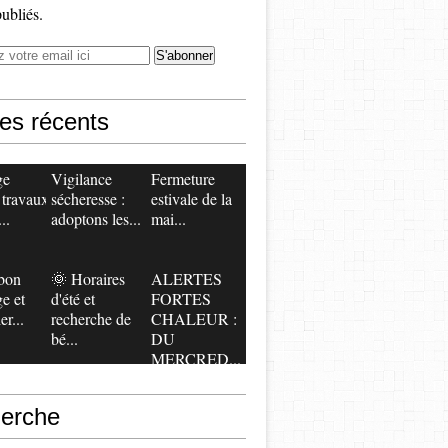
publiés.
les récents
ge
Vigilance
​​​​​​​Fermeture
 travaux
sécheresse :
estivale de la
..
adoptons les...
mai...
bon
🌞 Horaires
ALERTES
ge et
d'été et
FORTES
er...
recherche de
CHALEUR :
bé...
DU
MERCRED...
erche