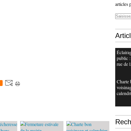
articles 
Artic
Éclaira
public :
rue de l.
Charte 
0
voisina
calendri
Rech