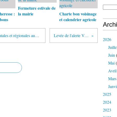
​​​​​​​Fermeture estivale de
heresse :
la mairie
Charte bon voisinage
 bons
et calendrier agricole
Arch
Résultats des élections départementales et régionales aux Hogues
Levée de l'alerte Véolia.
2026
Juille
Juin
(
Mai
(
Avril
Mars
Janvi
2025
2024
2023