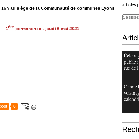
articles 
à 16h au siège de la Communauté de communes Lyons
ère
1
permanence :
jeudi 6 mai 2021
Artic
Éclaira
public :
rue de l.
Charte 
voisina
calendri
post
0
Rech