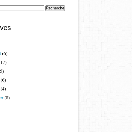
ives
t
(6)
17)
5)
(6)
(4)
er
(8)