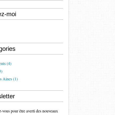
ez-moi
gories
nts
(4)
3)
s Aines
(1)
letter
vous pour être averti des nouveaux