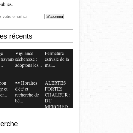
publiés.
les récents
ge
Vigilance
​​​​​​​Fermeture
 travaux
sécheresse :
estivale de la
..
adoptons les...
mai...
bon
🌞 Horaires
ALERTES
ge et
d'été et
FORTES
er...
recherche de
CHALEUR :
bé...
DU
MERCRED...
erche